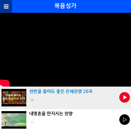
복음성가
공
유
개
인
정
보
취
급
방
천번을 들어도 좋은 은혜찬양 26곡
침
▷
내영혼을 만지시는 찬양
▷